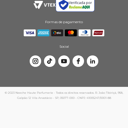
Verificada por
Formas de pagamento
Social
© 2023 Neeche Haute Parfumerie - Todos os direitos reservados. R. João Tibiriçá, 958,
Galpão 12 Vila Anastácio - SP, 05077-000 - CNPJ: 41005247/0001-88