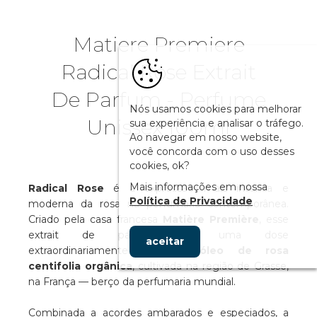
Matiere Premiere
Radical Rose Extrait
De Parfum - Perfume
Nós usamos cookies para melhorar
Unissex 100ml
sua experiência e analisar o tráfego.
Ao navegar em nosso website,
você concorda com o uso desses
cookies, ok?
Mais informações em nossa
Radical Rose
é a expressão mais intensa e
Política de Privacidade
moderna da rosa na perfumaria contemporânea.
Criado pela casa francesa
Matière Première
, esse
extrait de parfum traz uma dose
aceitar
extraordinariamente alta de
óleo de rosa
centifolia orgânica
, cultivada na região de Grasse,
na França — berço da perfumaria mundial.
Combinada a acordes ambarados e especiados, a