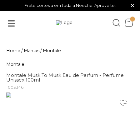
×
Frete cortesia em toda a Neeche. Aproveite!
Marcas
Montale
Montale
Montale Musk To Musk Eau de Parfum - Perfume
Unissex 100ml
003346