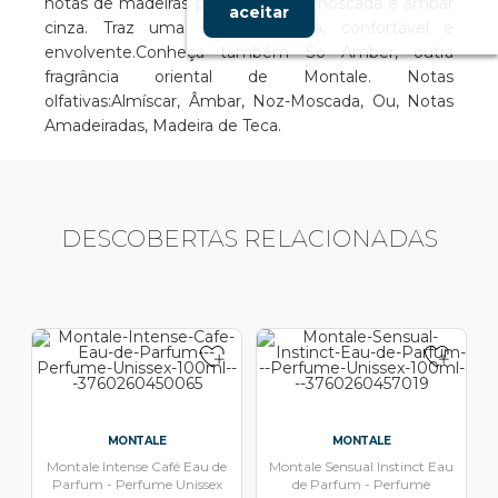
notas de madeiras preciosas, noz-moscada e âmbar
aceitar
cinza. Traz uma sensação seca, confortável e
envolvente.Conheça também So Amber, outra
fragrância oriental de Montale. Notas
olfativas:Almíscar, Âmbar, Noz-Moscada, Ou, Notas
Amadeiradas, Madeira de Teca.
DESCOBERTAS RELACIONADAS
MONTALE
MONTALE
Montale Intense Café Eau de
Montale Sensual Instinct Eau
Parfum - Perfume Unissex
de Parfum - Perfume