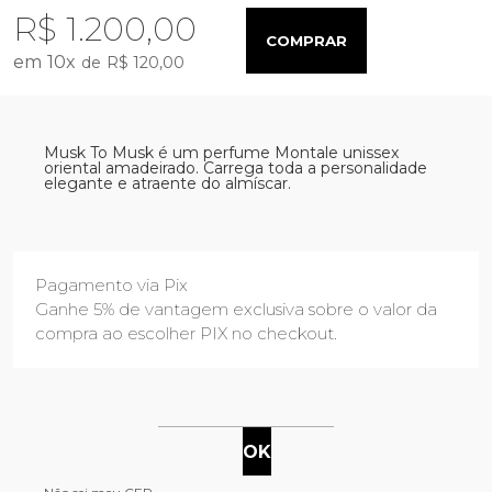
R$ 1.200,00
COMPRAR
10
x
R$ 120,00
Musk To Musk é um perfume Montale unissex
oriental amadeirado. Carrega toda a personalidade
elegante e atraente do almíscar.
Pagamento via Pix
Ganhe 5% de vantagem exclusiva sobre o valor da
compra ao escolher PIX no checkout.