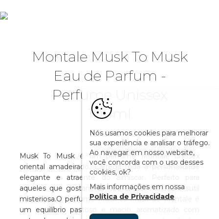
Montale Musk To Musk
Eau de Parfum -
Perfume Unissex
100ml
Nós usamos cookies para melhorar
sua experiência e analisar o tráfego.
Ao navegar em nosso website,
Musk To Musk é um perfume Montale unissex
você concorda com o uso desses
oriental amadeirado. Carrega toda a personalidade
cookies, ok?
elegante e atraente do almíscar. Perfeito para
Mais informações em nossa
aqueles que gostam de cativar de maneira e sutil
Política de Privacidade
misteriosa.O perfume Musk to Musk de Montale é
um equilíbrio pastoso e macio, aromatizado com