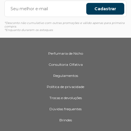
Cadastrar
*Desconto não cumulativo com outras promoções e válido apenas para primeira
compra.
*Enquanto durarem os estoques
Perfumaria de Nicho
Consultoria Olfativa
Regulamentos
Política de privacidade
Trocas e devoluções
Dúvidas frequentes
Brindes