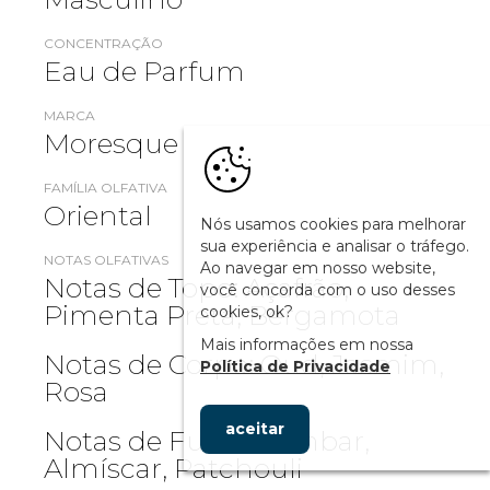
CONCENTRAÇÃO
Eau de Parfum
MARCA
Moresque
FAMÍLIA OLFATIVA
Oriental
Nós usamos cookies para melhorar
sua experiência e analisar o tráfego.
NOTAS OLFATIVAS
Ao navegar em nosso website,
Notas de Topo: Açafrão,
você concorda com o uso desses
Pimenta Preta, Bergamota
cookies, ok?
Mais informações em nossa
Notas de Corpo: Oud, Jasmim,
Política de Privacidade
Rosa
aceitar
Notas de Fundo: Âmbar,
Almíscar, Patchouli