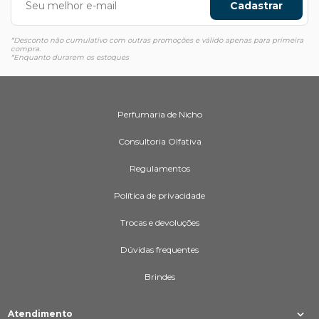
Cadastrar
*Desconto não cumulativo com outras promoções e válido apenas para primeira
compra.
*Enquanto durarem os estoques
Perfumaria de Nicho
Consultoria Olfativa
Regulamentos
Política de privacidade
Trocas e devoluções
Dúvidas frequentes
Brindes
Atendimento