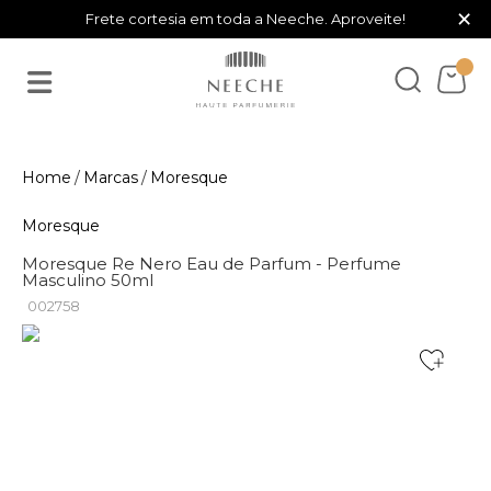
×
Frete cortesia em toda a Neeche. Aproveite!
Marcas
Moresque
Moresque
Moresque Re Nero Eau de Parfum - Perfume
Masculino 50ml
002758