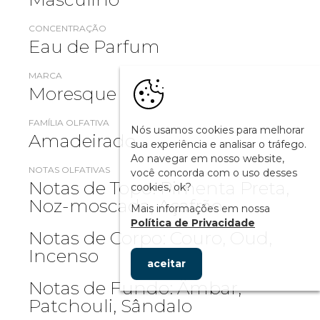
CONCENTRAÇÃO
Eau de Parfum
MARCA
Moresque
FAMÍLIA OLFATIVA
Nós usamos cookies para melhorar
Amadeirado
sua experiência e analisar o tráfego.
Ao navegar em nosso website,
NOTAS OLFATIVAS
você concorda com o uso desses
Notas de Topo: Pimenta Preta,
cookies, ok?
Noz-moscada, Açafrão
Mais informações em nossa
Política de Privacidade
Notas de Corpo: Couro, Oud,
Incenso
aceitar
Notas de Fundo: Âmbar,
Patchouli, Sândalo