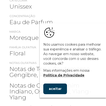
CATEGORIA
Unissex
CONCENTRAÇÃO
Eau de Parfum
MARCA
Moresque
Nós usamos cookies para melhorar
FAMÍLIA OLFATIVA
sua experiência e analisar o tráfego.
Floral
Ao navegar em nosso website,
você concorda com o uso desses
NOTAS OLFATIVAS
cookies, ok?
Notas de Topo: Cardamomo,
Mais informações em nossa
Gengibre, Pimenta Rosa
Política de Privacidade
Notas de Corpo: Jasmim
aceitar
Indiano, Osmanthus, Ylang-
Ylang