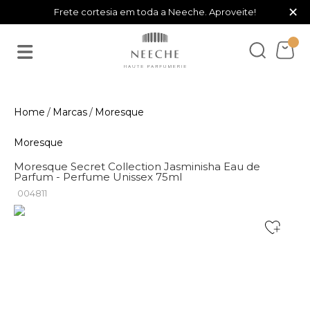
×
Frete cortesia em toda a Neeche. Aproveite!
Marcas
Moresque
Moresque
Moresque Secret Collection Jasminisha Eau de
Parfum - Perfume Unissex 75ml
004811