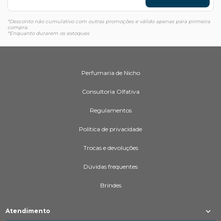
*Desconto não cumulativo com outras promoções e válido apenas para primeira
compra.
*Enquanto durarem os estoques
Perfumaria de Nicho
Consultoria Olfativa
Regulamentos
Política de privacidade
Trocas e devoluções
Dúvidas frequentes
Brindes
Atendimento