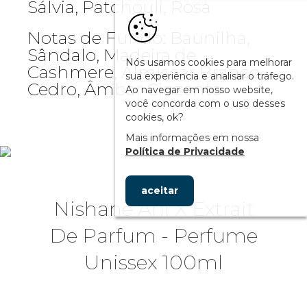
Sálvia, Patchouli, Rosa
Notas de Fundo: Baunilha,
Sândalo, Madeira de
Nós usamos cookies para melhorar
Cashmere, Almíscar Branco,
sua experiência e analisar o tráfego.
Cedro, Âmbar Cinzento
Ao navegar em nosso website,
você concorda com o uso desses
cookies, ok?
Mais informações em nossa
Política de Privacidade
aceitar
Nishane Ani X Extrait
De Parfum - Perfume
Unissex 100ml