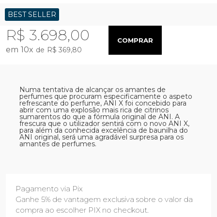
BEST SELLER
R$ 3.698,00
COMPRAR
10
x
R$ 369,80
Numa tentativa de alcançar os amantes de
perfumes que procuram especificamente o aspeto
refrescante do perfume, ANI X foi concebido para
abrir com uma explosão mais rica de citrinos
sumarentos do que a fórmula original de ANI. A
frescura que o utilizador sentirá com o novo ANI X,
para além da conhecida excelência de baunilha do
ANI original, será uma agradável surpresa para os
amantes de perfumes.
Pagamento via Pix
Ganhe 5% de vantagem exclusiva sobre o valor da
compra ao escolher PIX no checkout.