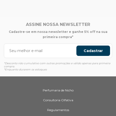
ASSINE NOSSA NEWSLETTER
Cadastre-se em nossa newsletter e ganhe 5% off na sua
primeira compra*
Cadastrar
*Desconto não cumulativo com outras promoções e válido apenas para primeira
compra.
*Enquanto durarem os estoques
Perfumaria de Nicho
Consultoria Olfativa
Regulamentos