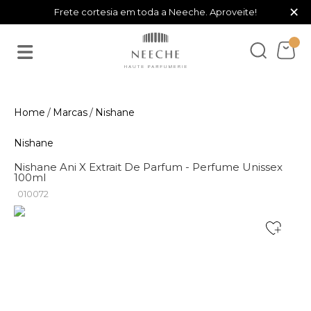
×
Frete cortesia em toda a Neeche. Aproveite!
Marcas
Nishane
Nishane
Nishane Ani X Extrait De Parfum - Perfume Unissex
100ml
010072