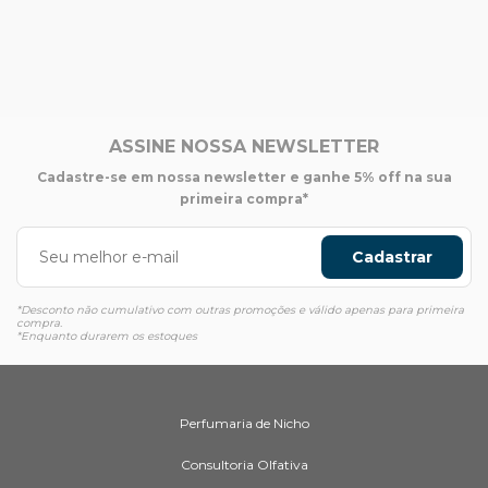
ASSINE NOSSA NEWSLETTER
Cadastre-se em nossa newsletter e ganhe 5% off na sua
primeira compra*
Cadastrar
*Desconto não cumulativo com outras promoções e válido apenas para primeira
compra.
*Enquanto durarem os estoques
Perfumaria de Nicho
Consultoria Olfativa