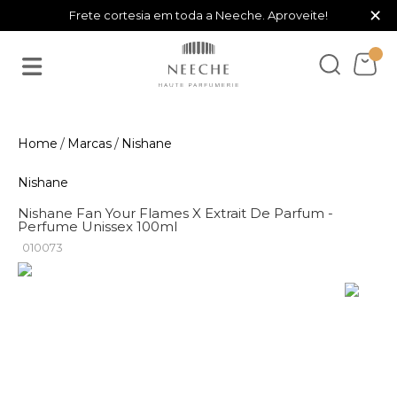
×
Frete cortesia em toda a Neeche. Aproveite!
Marcas
Nishane
Nishane
Nishane Fan Your Flames X Extrait De Parfum -
Perfume Unissex 100ml
010073