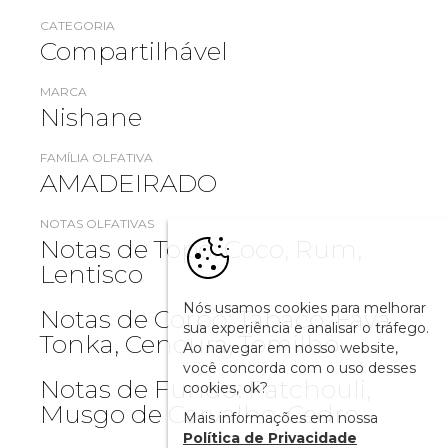
CATEGORIA
Compartilhável
MARCA
Nishane
FAMÍLIA OLFATIVA
AMADEIRADO
NOTAS OLFATIVAS
Notas de Topo: Coco, Rum,
Lentisco
Nós usamos cookies para melhorar
Notas de Corpo: Tabaco, Fava
sua experiência e analisar o tráfego.
Tonka, Cenoura, Tomilho
Ao navegar em nosso website,
você concorda com o uso desses
Notas de Fundo: Patchouli,
cookies, ok?
Musgo de Carvalho, Cedro
Mais informações em nossa
Política de Privacidade