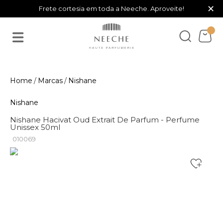
×
Frete cortesia em toda a Neeche. Aproveite!
Marcas
Nishane
Nishane
Nishane Hacivat Oud Extrait De Parfum - Perfume
Unissex 50ml
010069