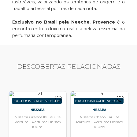
rastreáveis, valorizando os territórios de origem e o
trabalho artesanal por trás de cada nota.
Exclusivo no Brasil pela Neeche
,
Provence
é o
encontro entre o luxo natural e a beleza essencial da
perfumaria contemporânea.
DESCOBERTAS RELACIONADAS
EXCLUSIVIDADE NEECHE
EXCLUSIVIDADE NEECHE
NISSABA
NISSABA
Nissaba Grande Ile Eau De
Nissaba Chaco Eau De
Parfum - Perfume Unissex
Parfum - Perfume Unissex
100ml
100ml