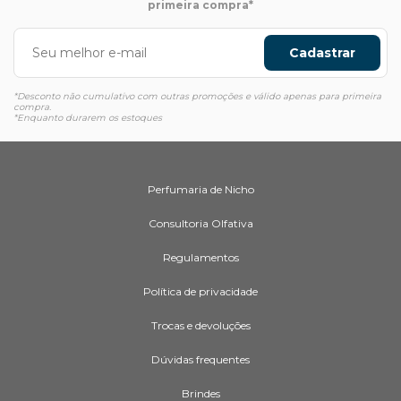
primeira compra*
Cadastrar
*Desconto não cumulativo com outras promoções e válido apenas para primeira
compra.
*Enquanto durarem os estoques
Perfumaria de Nicho
Consultoria Olfativa
Regulamentos
Política de privacidade
Trocas e devoluções
Dúvidas frequentes
Brindes