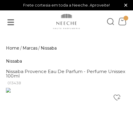
×
Frete cortesia em toda a Neeche. Aproveite!
Marcas
Nissaba
Nissaba
Nissaba Provence Eau De Parfum - Perfume Unissex
100ml
013438