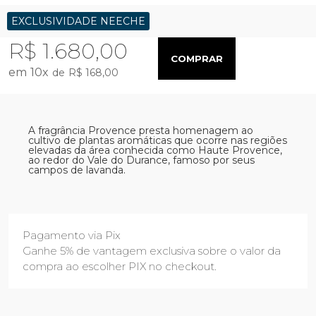
EXCLUSIVIDADE NEECHE
R$ 1.680,00
COMPRAR
10
x
R$ 168,00
A fragrância Provence presta homenagem ao
cultivo de plantas aromáticas que ocorre nas regiões
elevadas da área conhecida como Haute Provence,
ao redor do Vale do Durance, famoso por seus
campos de lavanda.
Pagamento via Pix
Ganhe 5% de vantagem exclusiva sobre o valor da
compra ao escolher PIX no checkout.