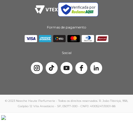
Verificada por
Formas de pagamento
Social
© 2023 Neeche Haute Parfumerie - Todos os direitos reservados. R. João Tibiriçá, 958,
Galpão 12 Vila Anastácio - SP, 05077-000 - CNPJ: 41005247/0001-88