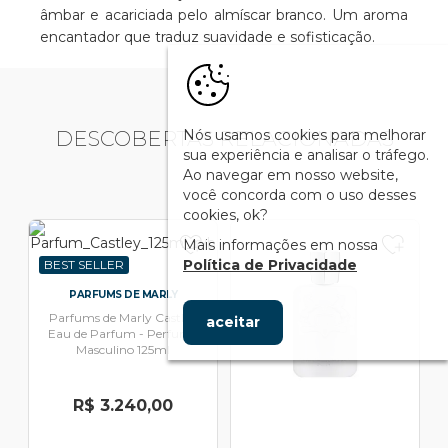
âmbar e acariciada pelo almíscar branco. Um aroma
encantador que traduz suavidade e sofisticação.
Nós usamos cookies para melhorar
DESCOBERTAS RELACIONADAS
sua experiência e analisar o tráfego.
Ao navegar em nosso website,
você concorda com o uso desses
cookies, ok?
Mais informações em nossa
Política de Privacidade
BEST SELLER
PARFUMS DE MARLY
Parfums de Marly Castley
aceitar
Eau de Parfum - Perfume
Masculino 125ml
R$ 3.240,00