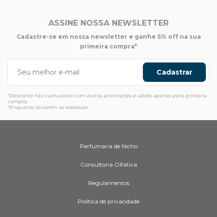
ASSINE NOSSA NEWSLETTER
Cadastre-se em nossa newsletter e ganhe 5% off na sua
primeira compra*
Cadastrar
*Desconto não cumulativo com outras promoções e válido apenas para primeira
compra.
*Enquanto durarem os estoques
Perfumaria de Nicho
Consultoria Olfativa
Regulamentos
Política de privacidade