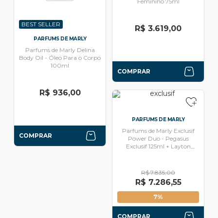
Feminino 75ml
BEST SELLER
R$ 3.619,00
PARFUMS DE MARLY
Parfums de Marly Delina
Body Oil - Óleo Para o Corpo
100ml
COMPRAR
R$ 936,00
PARFUMS DE MARLY
Parfums de Marly Exclusif
COMPRAR
Power Duo - Pegasus
Exclusif 125ml + Layton
Exclusif 125ml
R$ 7.835,00
R$ 7.286,55
7%
COMPRAR