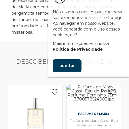
de explorar a sensualidade. Conjunto Delina Parfums
de Marly abre com o trio frutado de lichia, ruibarbo e
Nós usamos cookies para melhorar
bergamota temperada com noz-moscada. As notas
sua experiência e analisar o tráfego.
de fundo de madeira de caxemira e almíscar dão
Ao navegar em nosso website,
profundidade e fazem de Delina uma fragrância
você concorda com o uso desses
misteriosa.
cookies, ok?
Mais informações em nossa
Política de Privacidade
DESCOBERTAS RELACIONADAS
aceitar
PARFUMS DE MARLY
Parfums de Marly Cassili Eau
de Parfum - Perfume