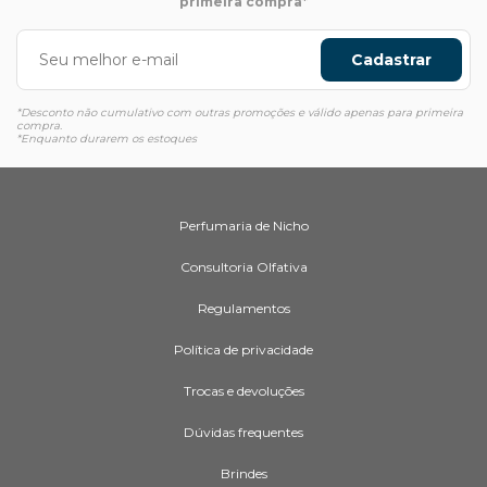
primeira compra*
Cadastrar
*Desconto não cumulativo com outras promoções e válido apenas para primeira
compra.
*Enquanto durarem os estoques
Perfumaria de Nicho
Consultoria Olfativa
Regulamentos
Política de privacidade
Trocas e devoluções
Dúvidas frequentes
Brindes