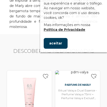
de explorar a sensualidade.Conjunto Delina Parfums
sua experiência e analisar o tráfego.
de Marly abre com o trio frutado de lichia, ruibarbo e
Ao navegar em nosso website,
bergamota temperada com noz-moscada. As notas
você concorda com o uso desses
de fundo de madeira de caxemira e almíscar dão
cookies, ok?
profundidade e fazem de Delina uma fragrância
Mais informações em nossa
misteriosa.
Política de Privacidade
aceitar
DESCOBERTAS RELACIONADAS
PARFUMS DE MARLY
Ritual Valaya Dual Essence -
Perfume Valaya 75ml +
Perfume Valaya Exclusif
75ml