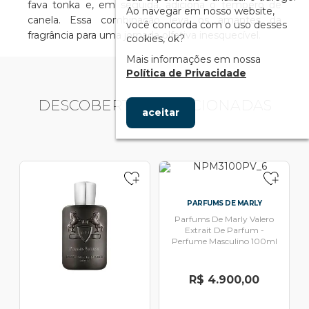
fava tonka e, em seguida, adiciona o tempero de
Ao navegar em nosso website,
canela. Essa combinação leva os amantes da
você concorda com o uso desses
fragrância para uma jornada olfativa inesquecível.
cookies, ok?
Mais informações em nossa
Política de Privacidade
DESCOBERTAS RELACIONADAS
aceitar
PARFUMS DE MARLY
Parfums De Marly Valero
Extrait De Parfum -
Perfume Masculino 100ml
R$ 4.900,00