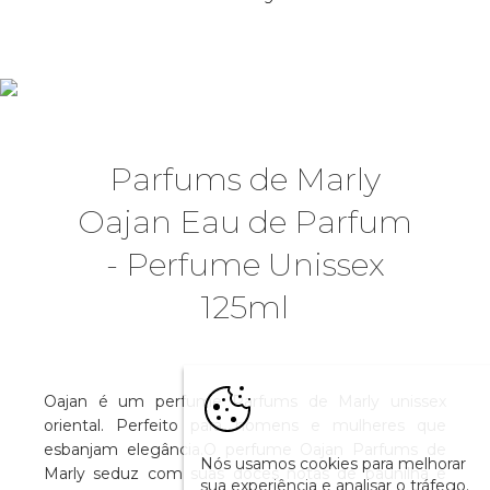
Parfums de Marly
Oajan Eau de Parfum
- Perfume Unissex
125ml
Oajan é um perfume Parfums de Marly unissex
oriental. Perfeito para homens e mulheres que
esbanjam elegância.O perfume Oajan Parfums de
Nós usamos cookies para melhorar
Marly seduz com suas doces notas de baunilha e
sua experiência e analisar o tráfego.