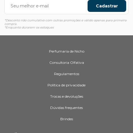
Cadastrar
*Desconto não cumulativo com outras promoções e válido apenas para primeira
compra.
*Enquanto durarem os estoques
Perfumaria de Nicho
Consultoria Olfativa
Regulamentos
Política de privacidade
Trocas e devoluções
Dúvidas frequentes
Brindes