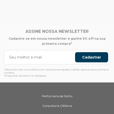
ASSINE NOSSA NEWSLETTER
Cadastre-se em nossa newsletter e ganhe 5% off na sua
primeira compra*
Cadastrar
*Desconto não cumulativo com outras promoções e válido apenas para primeira
compra.
*Enquanto durarem os estoques
Perfumaria de Nicho
Consultoria Olfativa