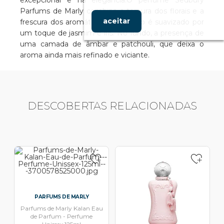
excepcional e na elegância.O perfume Sedbury
Parfums de Marly combina a ternura dos florais e a
aceitar
frescura dos aromáticos. O coração é suavizado por
um toque de jasmim e íris. No fundo, a presença de
uma camada de âmbar e patchouli, que deixa o
aroma ainda mais refinado e viciante.
DESCOBERTAS RELACIONADAS
PARFUMS DE MARLY
Parfums de Marly Kalan Eau
de Parfum - Perfume