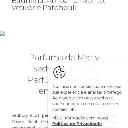
Baunilha, Âmbar Cinzento,
Vetiver e Patchouli.
Parfums de Marly
Sedbury Eau de
Parfum - Perfume
Nós usamos cookies para melhorar
Feminino 75ml
sua experiência e analisar o tráfego.
Ao navegar em nosso website,
você concorda com o uso desses
cookies, ok?
Sedbury é um perfume Parfums de Marly feminino
Mais informações em nossa
Chipre floral. Uma fragrância inspirada na beleza
Política de Privacidade