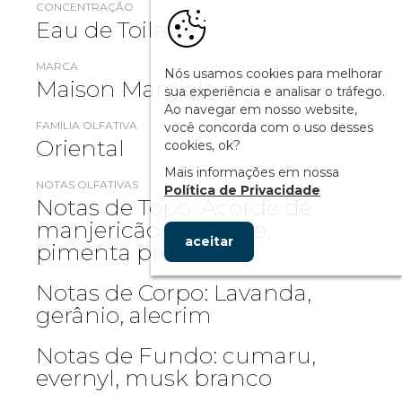
CONCENTRAÇÃO
Eau de Toilette
MARCA
Nós usamos cookies para melhorar
Maison Margiela
sua experiência e analisar o tráfego.
Ao navegar em nosso website,
FAMÍLIA OLFATIVA
você concorda com o uso desses
Oriental
cookies, ok?
Mais informações em nossa
NOTAS OLFATIVAS
Política de Privacidade
Notas de Topo: Acorde de
manjericão, bigarade,
aceitar
pimenta preta
Notas de Corpo: Lavanda,
gerânio, alecrim
Notas de Fundo: cumaru,
evernyl, musk branco