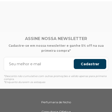
ASSINE NOSSA NEWSLETTER
Cadastre-se em nossa newsletter e ganhe 5% off na sua
primeira compra*
Cadastrar
*Desconto não cumulativo com outras promoções e válido apenas para primeira
compra.
*Enquanto durarem os estoques
Perfumaria de Nicho
Consultoria Olfativa