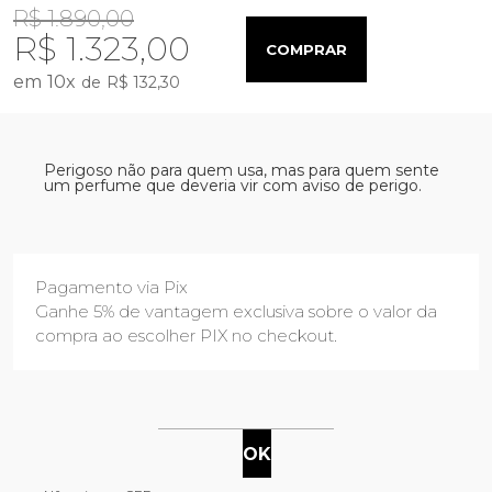
R$ 1.890,00
R$ 1.323,00
COMPRAR
10
x
R$ 132,30
Perigoso não para quem usa, mas para quem sente
um perfume que deveria vir com aviso de perigo.
Pagamento via Pix
Ganhe 5% de vantagem exclusiva sobre o valor da
compra ao escolher PIX no checkout.