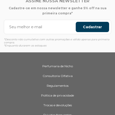
ASSINE NOSSA NEWSLETTER
Cadastre-se em nossa newsletter e ganhe 5% off na sua
primeira compra*
Cadastrar
*Desconto não cumulativo com outras promoções e válido apenas para primeira
compra.
*Enquanto durarem os estoques
Perfumaria de Nicho
Consultoria Olfativa
Regulamentos
Política de privacidade
Trocas e devoluções
Dúvidas frequentes