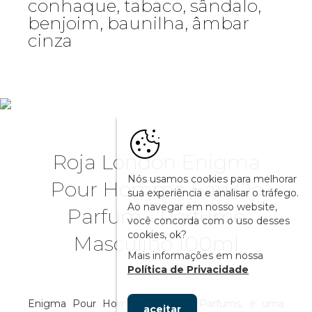
conhaque, tabaco, sândalo,
benjoim, baunilha, âmbar
cinza
Roja London Enigma
Nós usamos cookies para melhorar
Pour Homme Eau De
sua experiência e analisar o tráfego.
Ao navegar em nosso website,
Parfum - Perfume
você concorda com o uso desses
cookies, ok?
Masculino 100ml
Mais informações em nossa
Política de Privacidade
Enigma Pour Homme, de Roja Parfums, é uma
aceitar