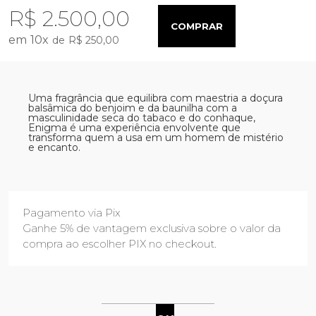
R$ 2.500,00
COMPRAR
10
x
R$ 250,00
Uma fragrância que equilibra com maestria a doçura
balsâmica do benjoim e da baunilha com a
masculinidade seca do tabaco e do conhaque,
Enigma é uma experiência envolvente que
transforma quem a usa em um homem de mistério
e encanto.
Pagamento via Pix
Ganhe 5% de vantagem exclusiva sobre o valor da
compra ao escolher PIX no checkout.