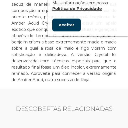
Mais informações em nossa
seduz de maneira inesquecível. Carrega em sua
Política de Privacidade
composição a riqueza da tradicional perfumaria do
oriente médio, picante e suntuosa.A fragrância de
Amber Aoud Crystal, de Roja, possui um apelo
aceitar
exótico que conquista diferentes culturas e gerações
através do tempo. O fundo de canela, açafrão e
benjoim criam a base extremamente macia e macia
sobre a qual a rosa de maio e figo vibram com
sofisticação e delicadeza. A versão Crystal foi
desenvolvida com técnicas especiais para que o
resultado final fosse um óleo incolor, extremamente
refinado. Aproveite para conhecer a versão original
de Amber Aoud, outro sucesso de Roja.
DESCOBERTAS RELACIONADAS