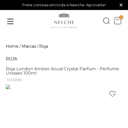
×
Frete cortesia em toda a Neeche. Aproveite!
Marcas
Roja
ROJA
Roja London Amber Aoud Crystal Parfum - Perfume
Unissex 100ml
003866