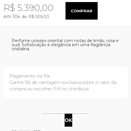
R$ 5.390,00
COMPRAR
10
x
R$ 539,00
Perfume unissex oriental com notas de limão, rosa e
oud. Sofisticação e elegância em uma fragrância
cristalina.
Pagamento via Pix
Ganhe 5% de vantagem exclusiva sobre o valor da
compra ao escolher PIX no checkout.