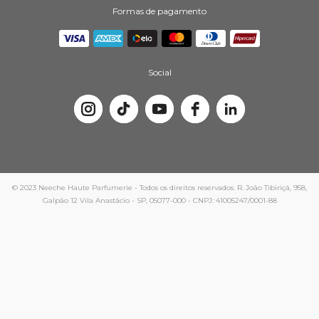
Formas de pagamento
Social
© 2023 Neeche Haute Parfumerie - Todos os direitos reservados. R. João Tibiriçá, 958,
Galpão 12 Vila Anastácio - SP, 05077-000 - CNPJ: 41005247/0001-88