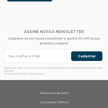
ASSINE NOSSA NEWSLETTER
Cadastre-se em nossa newsletter e ganhe 5% off na sua
primeira compra*
Cadastrar
*Desconto não cumulativo com outras promoções e válido apenas para primeira
compra.
*Enquanto durarem os estoques
Perfumaria de Nicho
Consultoria Olfativa