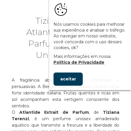
Tiziana Terenzi
Nós usamos cookies para melhorar
Atlantide Extrait de
sua experiência e analisar o tráfego.
Ao navegar em nosso website,
Parfum - Perfume
você concorda com o uso desses
cookies, ok?
Unissex 100ml
Mais informações em nossa
Política de Privacidade
aceitar
A fragrância abre com notas cintilantes e
persuasivas. A Bergamota da Calábria confere uma
forte identidade italiana. Frutas quentes e ricas em
sol acompanham esta vertigem consciente dos
sentidos.
O
Atlantide Extrait de Parfum
, de
Tiziana
Terenzi
, é um perfume unissex amadeirado
aquático que transmite a frescura e a liberdade do