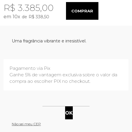
R$ 3.385,00
COMPRAR
10
x
R$ 338,50
Uma fragrância vibrante e irresistível.
Pagamento via Pix
Ganhe 5% de vantagem exclusiva sobre o valor da
compra ao escolher PIX no checkout.
Não sei meu CEP