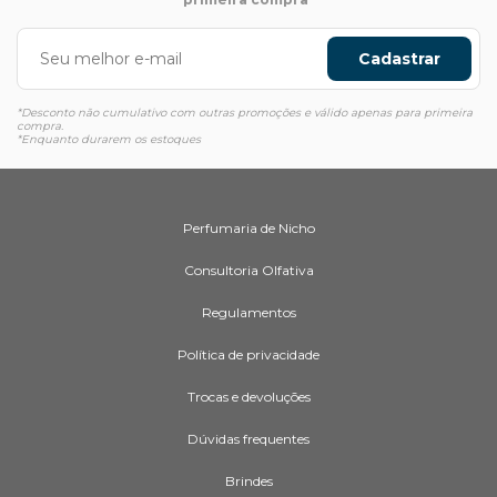
Cadastrar
*Desconto não cumulativo com outras promoções e válido apenas para primeira
compra.
*Enquanto durarem os estoques
Perfumaria de Nicho
Consultoria Olfativa
Regulamentos
Política de privacidade
Trocas e devoluções
Dúvidas frequentes
Brindes