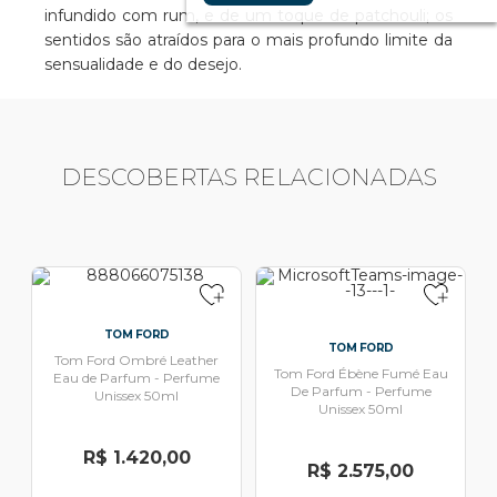
infundido com rum, e de um toque de patchouli; os
sentidos são atraídos para o mais profundo limite da
sensualidade e do desejo.
DESCOBERTAS RELACIONADAS
TOM FORD
TOM FORD
Tom Ford Ombré Leather
Tom Ford Ébène Fumé Eau
Eau de Parfum - Perfume
De Parfum - Perfume
Unissex 50ml
Unissex 50ml
R$ 1.420,00
R$ 2.575,00