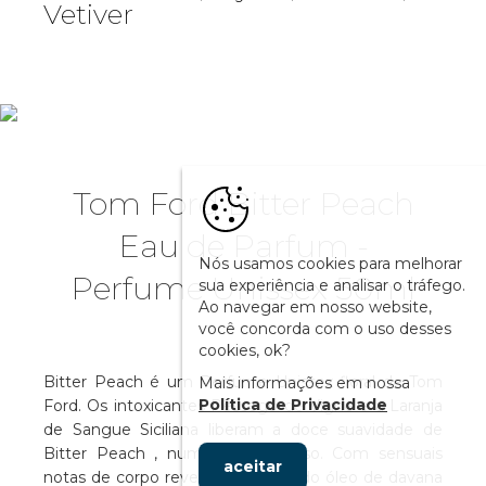
Vetiver
Tom Ford Bitter Peach
Eau de Parfum -
Nós usamos cookies para melhorar
Perfume Unissex 50ml
sua experiência e analisar o tráfego.
Ao navegar em nosso website,
você concorda com o uso desses
cookies, ok?
Bitter Peach é um Perfume Unissex floral de Tom
Mais informações em nossa
Política de Privacidade
Ford. Os intoxicantes Pêssego de Vigne e a Laranja
de Sangue Siciliana liberam a doce suavidade de
Bitter Peach , num ápice luxuoso. Com sensuais
aceitar
notas de corpo reveladas através do óleo de davana