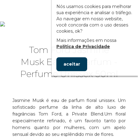
Nós usamos cookies para melhorar
sua experiência e analisar o tráfego.
Ao navegar em nosso website,
você concorda com o uso desses
cookies, ok?
Mais informações em nossa
Política de Privacidade
Tom Ford Jasmine
Musk Eau de Parfum -
aceitar
Perfume Unissex 50ml
Jasmine Musk é eau de parfum floral unissex. Um
sofisticado perfume da linha de alto luxo de
fragrâncias Tom Ford, a Private Blend.Um floral
especialmente refinado, é um favorito tanto por
homens quanto por mulheres, com um apelo
sensual devido ao seu esplêndido mix de flores.