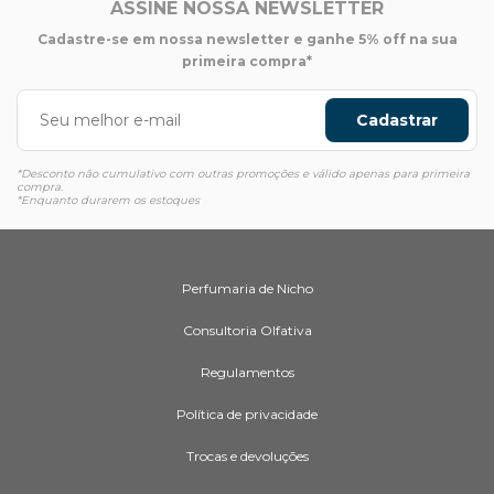
ASSINE NOSSA NEWSLETTER
Cadastre-se em nossa newsletter e ganhe 5% off na sua
primeira compra*
Cadastrar
*Desconto não cumulativo com outras promoções e válido apenas para primeira
compra.
*Enquanto durarem os estoques
Perfumaria de Nicho
Consultoria Olfativa
Regulamentos
Política de privacidade
Trocas e devoluções