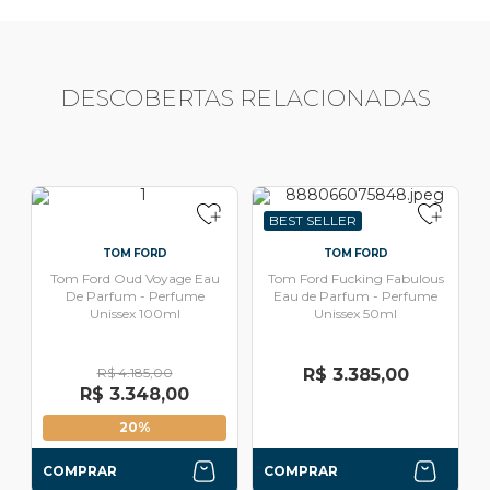
DESCOBERTAS RELACIONADAS
BEST SELLER
TOM FORD
TOM FORD
Tom Ford Oud Voyage Eau
Tom Ford Fucking Fabulous
De Parfum - Perfume
Eau de Parfum - Perfume
Unissex 100ml
Unissex 50ml
R$ 4.185,00
R$ 3.385,00
R$ 3.348,00
20%
COMPRAR
COMPRAR