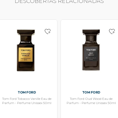
DESCOBERTAS RELACIONADAS
TOM FORD
TOM FORD
Tom Ford Tobacco Vanille Eau de
Tom Ford Oud Wood Eau de
Parfum - Perfume Unissex 50ml
Parfum - Perfume Unissex 50ml