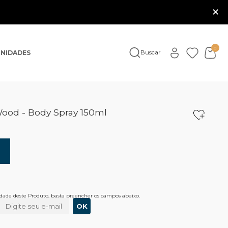
×
0
NIDADES
Buscar
od - Body Spray 150ml
lidade deste Produto, basta preencher os campos abaixo.