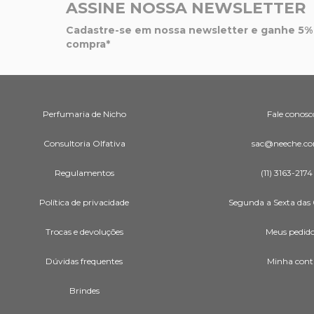
ASSINE NOSSA NEWSLETTER
Cadastre-se em nossa newsletter e ganhe 5% 
compra*
Perfumaria de Nicho
Fale conosc
Consultoria Olfativa
sac@neeche.co
Regulamentos
(11) 3163-2174
Política de privacidade
Segunda a Sexta das 
Trocas e devoluções
Meus pedid
Dúvidas frequentes
Minha cont
Brindes