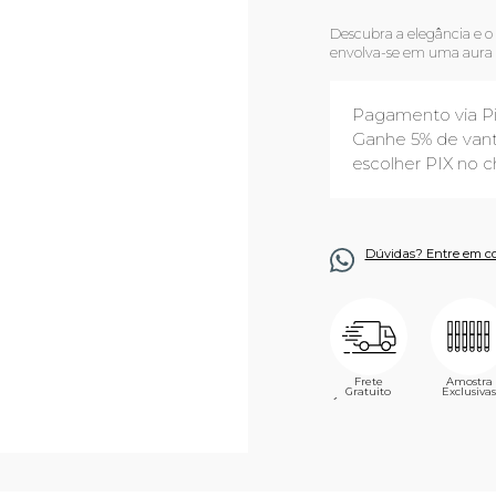
Descubra a elegância e 
envolva-se em uma aura d
Pagamento via P
Ganhe 5% de vant
escolher PIX no c
Dúvidas? Entre em c
Frete
Amostra
Gratuito
Exclusivas
´