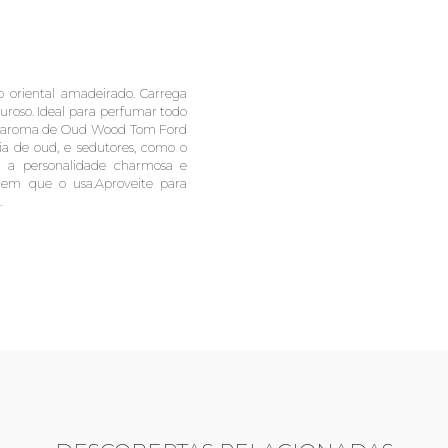
oriental amadeirado. Carrega
uroso. Ideal para perfumar todo
.O aroma de Oud Wood Tom Ford
a de oud, e sedutores, como o
r a personalidade charmosa e
mem que o usa.Aproveite para
.