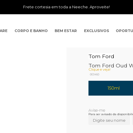
Frete cortesia em toda a Neeche. Aproveite!
CARE
CORPO E BANHO
BEM ESTAR
EXCLUSIVOS
OPORTU
Tom Ford
Tom Ford Oud Wo
Clique e veja!
003460
150ml
Para ser avisado da disponibi