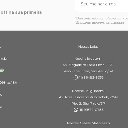
off na sua primeira
*Desconto não cumulativo com out
*Enquanto durarem os estoques
o
Nossas Lojas
m.br
Neeche Iguatemi
Av. Brigadeiro Faria Lima, 2232
Piso Faria Lima, São Paulo/SP
(11) 96482-9538
09h às 18h
Neeche JK Iguatemi
os
Av. Pres. Juscelino Kubitschek, 2041
Piso 2, São Paulo/SP
a
(11) 91874-0785
Neeche Cidade Matarazzo