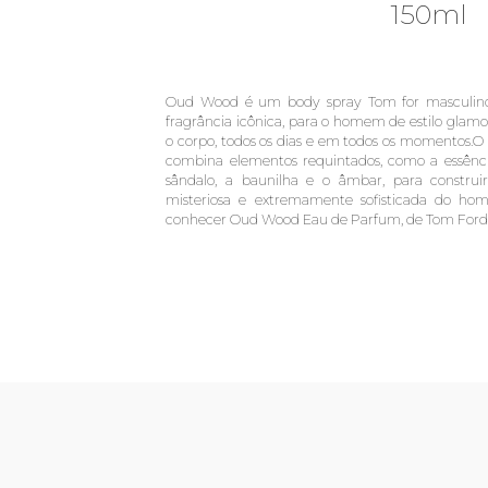
150ml
Oud Wood é um body spray Tom for masculino 
fragrância icônica, para o homem de estilo glamo
o corpo, todos os dias e em todos os momentos
combina elementos requintados, como a essênci
sândalo, a baunilha e o âmbar, para construi
misteriosa e extremamente sofisticada do ho
conhecer Oud Wood Eau de Parfum, de Tom Ford