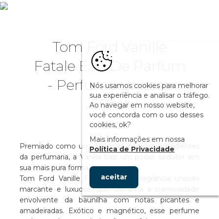
Tom Ford Vanille
Fatale Eau De Parfum
- Perfume Unissex
Nós usamos cookies para melhorar
sua experiência e analisar o tráfego.
50ml
Ao navegar em nosso website,
você concorda com o uso desses
cookies, ok?
Mais informações em nossa
Premiado como um dos mais icônicos ingredientes
Política de Privacidade
da perfumaria, a Vanilla traz um poder sedutor em
sua mais pura forma.
aceitar
Tom Ford Vanille Fatale é uma fragrância unissex
marcante e luxuosa, que combina a cremosidade
envolvente da baunilha com notas picantes e
amadeiradas. Exótico e magnético, esse perfume