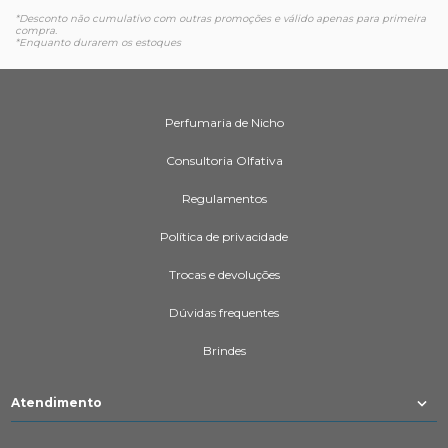
*Desconto não cumulativo com outras promoções e válido apenas para primeira
compra.
*Enquanto durarem os estoques
Perfumaria de Nicho
Consultoria Olfativa
Regulamentos
Política de privacidade
Trocas e devoluções
Dúvidas frequentes
Brindes
Atendimento