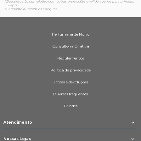
*Desconto não cumulativo com outras promoções e válido apenas para primeira
compra.
*Enquanto durarem os estoques
Perfumaria de Nicho
Consultoria Olfativa
Regulamentos
Política de privacidade
Trocas e devoluções
Dúvidas frequentes
Brindes
Atendimento
Nossas Lojas