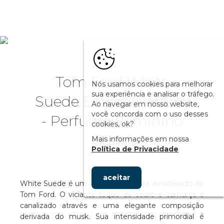
Tom Ford White
Nós usamos cookies para melhorar
sua experiência e analisar o tráfego.
Suede Eau de Parfum
Ao navegar em nosso website,
você concorda com o uso desses
- Perfume Feminino
cookies, ok?
50ml
Mais informações em nossa
Política de Privacidade
aceitar
White Suede é um Perfume Unissex amadeirado de
Tom Ford. O viciante toque do couro e camurça é
canalizado através e uma elegante composição
derivada do musk. Sua intensidade primordial é