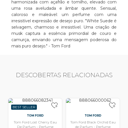
harmonizada com açafrão e tomilho, elevado com
uma rosa aveludada e âmbar quente. Sensual,
caloroso e maleável: um perfume com uma
irresistível expressão de desejo puro. "White Suede é
selvagem, charmoso e irresistível. Uma criação de
musk captura a essência primordial de couro e
camurça, enviando uma mensagem poderosa do
mais puro desejo." - Tom Ford
DESCOBERTAS RELACIONADAS
BEST SELLER
TOM FORD
TOM FORD
Tom Ford Lost Cherry Eau
Tom Ford Black Orchid Eau
De Parfum - Perfume
de Parfum - Perfume