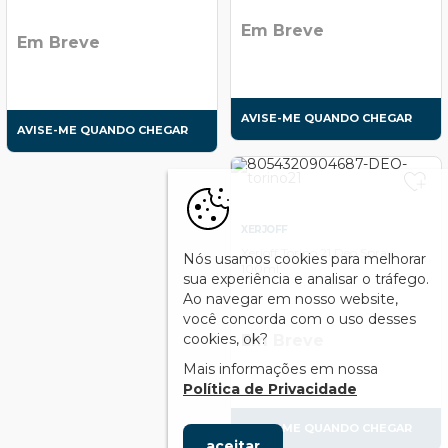
Em Breve
Em Breve
AVISE-ME QUANDO CHEGAR
AVISE-ME QUANDO CHEGAR
XERJOFF
Xerjoff Torino 21 Deo Spray
Nós usamos cookies para melhorar
100ml
sua experiência e analisar o tráfego.
Ao navegar em nosso website,
você concorda com o uso desses
cookies, ok?
Em Breve
Mais informações em nossa
Política de Privacidade
AVISE-ME QUANDO CHEGAR
aceitar