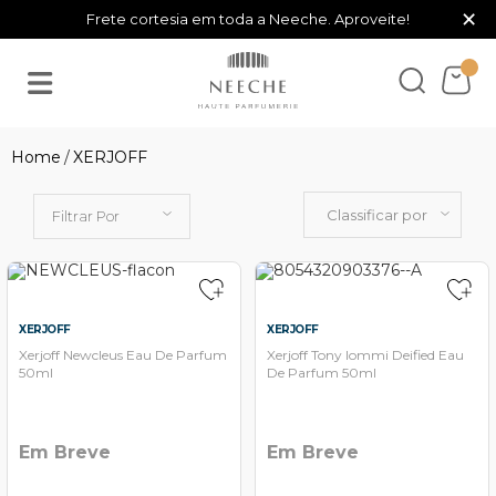
×
Frete cortesia em toda a Neeche. Aproveite!
XERJOFF
Classificar por
Filtrar Por
XERJOFF
XERJOFF
Xerjoff Newcleus Eau De Parfum
Xerjoff Tony Iommi Deified Eau
50ml
De Parfum 50ml
Em Breve
Em Breve