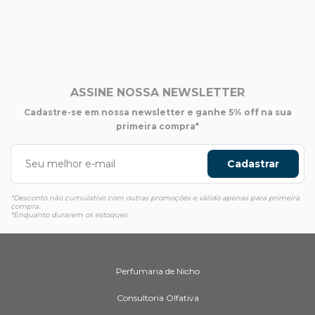
ASSINE NOSSA NEWSLETTER
Cadastre-se em nossa newsletter e ganhe 5% off na sua
primeira compra*
Cadastrar
*Desconto não cumulativo com outras promoções e válido apenas para primeira
compra.
*Enquanto durarem os estoques
Perfumaria de Nicho
Consultoria Olfativa