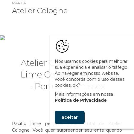
MARCA
Atelier Cologne
Atelier Cologne Pacific
Nós usamos cookies para melhorar
sua experiência e analisar o tráfego.
Lime Cologne Absolue
Ao navegar em nosso website,
você concorda com o uso desses
- Perfume Unissex
cookies, ok?
Mais informações em nossa
100ml
Política de Privacidade
aceitar
Pacific Lime perfume cítrico frutal de Atelier
Cologne. Você quer surpreender seu ente querido