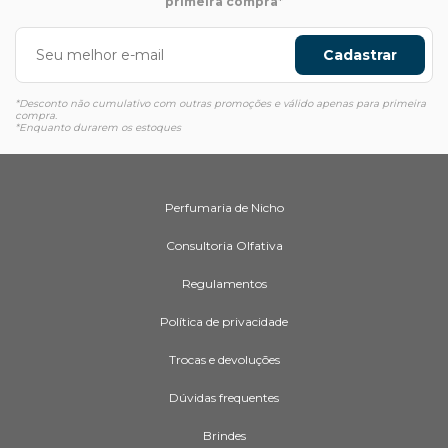
primeira compra*
Cadastrar
*Desconto não cumulativo com outras promoções e válido apenas para primeira
compra.
*Enquanto durarem os estoques
Perfumaria de Nicho
Consultoria Olfativa
Regulamentos
Política de privacidade
Trocas e devoluções
Dúvidas frequentes
Brindes