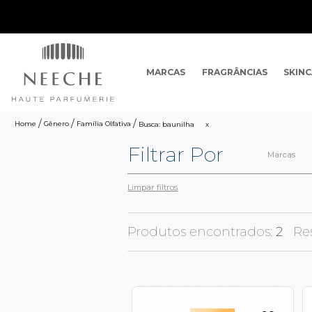
MARCAS
FRAGRÂNCIAS
SKIN
Gênero
Família Olfativa
Busca: baunilha
x
Filtrar Por
Marcas
Limpar filtros
Produtos encontrados:
2
Re