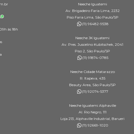
m.br
Neeche Iguatemi
Av. Brigadeiro Faria Lima, 2232
Piso Faria Lima, São Paulo/SP
(11) 96482-9538
09h às 18h
Neeche JK Iguatemi
os
Av. Pres. Juscelino Kubitschek, 2041
Piso 2, São Paulo/SP
a
(11) 91874-0785
Neeche Cidade Matarazzo
R. Itapeva, 435
Beauty Area, São Paulo/SP
(11) 92074-5377
Neeche Iguatemi Alphaville
Al. Rio Negro, 111
Loja 213, Alphaville Industrial, Barueri
(11) 92669-1020