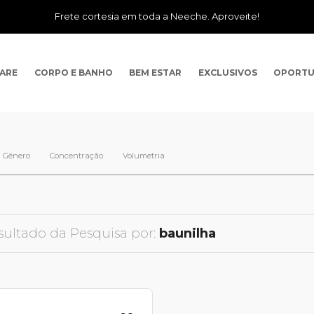
Frete cortesia em toda a Neeche. Aproveite!
CARE
CORPO E BANHO
BEM ESTAR
EXCLUSIVOS
OPORTU
Gênero
Concentração
Volumetria
sultado da Pesquisa por:
baunilha