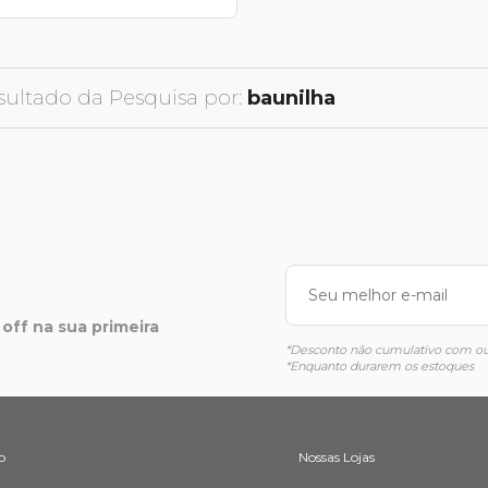
sultado da Pesquisa por:
baunilha
off na sua primeira
*Desconto não cumulativo com out
*Enquanto durarem os estoques
o
Nossas Lojas