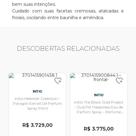
bem suas intenções.
Cuidado com suas facetas cremosas, atalcadas e
florais, oscilando entre baunilha e amêndoa.
DESCOBERTAS RELACIONADAS
INITIO
INITIO
Initio Hedonist Collection -
Initio The Black Gold Project
Paragon Extrait De Parfum
- Oud For Happiness Eau de
Spray 90ml
Parfum Spray - Perfume
Unissex 90ml
R$ 3.729,00
R$ 3.775,00