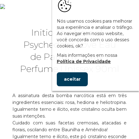
Nós usamos cookies para melhorar
sua experiência e analisar o tráfego.
Initio The Carnal -
Ao navegar em nosso website,
você concorda com o uso desses
Psychedelic Love Eau
cookies, ok?
de Parfum Spray -
Mais informações em nossa
Política de Privacidade
Perfume Unissex 90ml
aceitar
A assinatura desta bomba narcótica está em três
ingredientes essenciais: rosa, hediona e heliotropina.
Igualmente terno e ilícito, este cristalino oculta bem
suas intenções.
Cuidado com suas facetas cremosas, atacadas e
florais, oscilando entre Baunilha e Amêndoa!
Igualmente terno e ilícito, este pó cristalino esconde