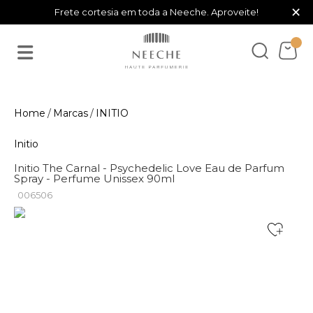
×
Frete cortesia em toda a Neeche. Aproveite!
Marcas
INITIO
Initio
Initio The Carnal - Psychedelic Love Eau de Parfum
Spray - Perfume Unissex 90ml
006506