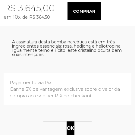
R$ 3.645,00
COMPRAR
10
x
R$ 364,50
A assinatura desta bomba narcótica está em três
ingredientes essenciais: rosa, hediona e heliotropina.
Igualmente terno e ilícito, este cristalino oculta bem
suas intenções.
Pagamento via Pix
Ganhe 5% de vantagem exclusiva sobre o valor da
compra ao escolher PIX no checkout.