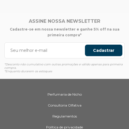
ASSINE NOSSA NEWSLETTER
Cadastre-se em nossa newsletter e ganhe 5% off na sua
primeira compra*
Cadastrar
*Desconto não cumulativo com outras promoções e válido apenas para primeira
compra.
*Enquanto durarem os estoques
Perfumaria de Nicho
Consultoria Olfativa
Regulamentos
Política de privacidade