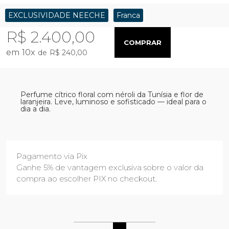
EXCLUSIVIDADE NEECHE
Franca
R$ 2.400,00
COMPRAR
10
x
R$ 240,00
Perfume cítrico floral com néroli da Tunísia e flor de
laranjeira. Leve, luminoso e sofisticado — ideal para o
dia a dia.
Pagamento via Pix
Ganhe 5% de vantagem exclusiva sobre o valor da
compra ao escolher PIX no checkout.