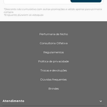
*Desconto não cumulativo com outras promoções e válido apenas para primeira
compra.
*Enquanto durarem os estoques
Perfumaria de Nicho
Consultoria Olfativa
Regulamentos
Política de privacidade
Trocas e devoluções
Dúvidas frequentes
Brindes
Atendimento