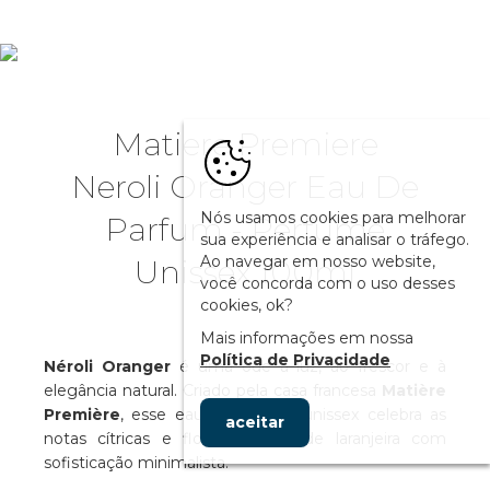
Matiere Premiere
Neroli Oranger Eau De
Nós usamos cookies para melhorar
Parfum - Perfume
sua experiência e analisar o tráfego.
Ao navegar em nosso website,
Unissex 100ml
você concorda com o uso desses
cookies, ok?
Mais informações em nossa
Política de Privacidade
Néroli Oranger
é uma ode à luz, ao frescor e à
elegância natural. Criado pela casa francesa
Matière
Première
, esse eau de parfum unissex celebra as
aceitar
notas cítricas e florais da flor de laranjeira com
sofisticação minimalista.