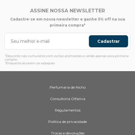
ASSINE NOSSA NEWSLETTER
Cadastre-se em nossa newsletter e ganhe 5% off na sua
primeira compra*
Cadastrar
*Desconto não cumulativo com outras promoções e válido apenas para primeira
compra.
*Enquanto durarem os estoques
Perfumaria de Nicho
Consultoria Olfativa
Regulamentos
Política de privacidade
Trocas e devoluções