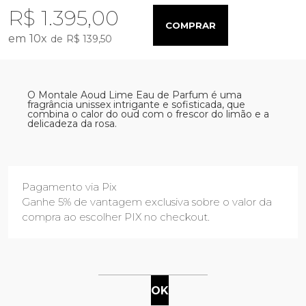
R$ 1.395,00
COMPRAR
10
x
R$ 139,50
O Montale Aoud Lime Eau de Parfum é uma
fragrância unissex intrigante e sofisticada, que
combina o calor do oud com o frescor do limão e a
delicadeza da rosa.
Pagamento via Pix
Ganhe 5% de vantagem exclusiva sobre o valor da
compra ao escolher PIX no checkout.