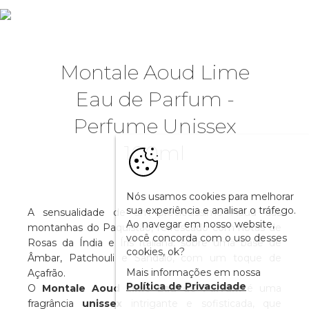
Montale Aoud Lime
Eau de Parfum -
Perfume Unissex
100ml
Nós usamos cookies para melhorar
sua experiência e analisar o tráfego.
A sensualidade de um preciosíssimo Aoud das
Ao navegar em nosso website,
montanhas do Paquistão, refrescado com notas de
você concorda com o uso desses
Rosas da Índia e Íris Italiana, sobre uma base de
cookies, ok?
Âmbar, Patchouli e Sândalo, com um toque de
Mais informações em nossa
Açafrão.
Política de Privacidade
O
Montale Aoud Lime Eau de Parfum
é uma
fragrância
unissex
intrigante e sofisticada, que