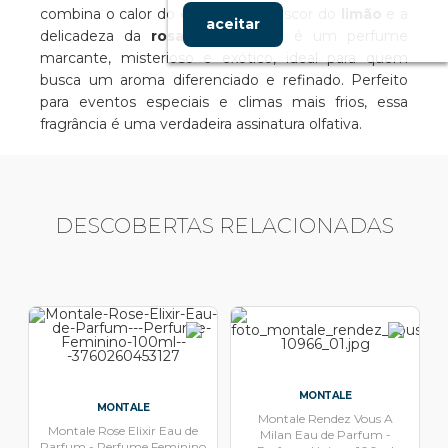
combina o calor do
oud
com o frescor do
limão
e a
aceitar
delicadeza da
rosa
. O resultado é um perfume
marcante, misterioso e exótico, ideal para quem
busca um aroma diferenciado e refinado. Perfeito
para eventos especiais e climas mais frios, essa
fragrância é uma verdadeira assinatura olfativa.
DESCOBERTAS RELACIONADAS
MONTALE
MONTALE
Montale Rendez Vous A
Montale Rose Elixir Eau de
Milan Eau de Parfum -
Parfum - Perfume Feminino