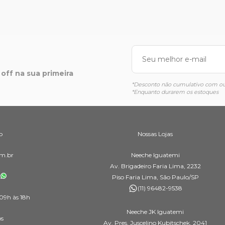
off na sua primeira
*Desconto não cumulativo com out
*Enquanto durarem os estoques
o
Nossas Lojas
m.br
Neeche Iguatemi
Av. Brigadeiro Faria Lima, 2232
Piso Faria Lima, São Paulo/SP
(11) 96482-9538
09h às 18h
Neeche JK Iguatemi
os
Av. Pres. Juscelino Kubitschek, 2041