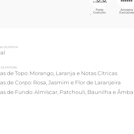
Frete
Amostra
Gratuito
Exclusivas
´
IA OLFATIVA
ral
 OLFATIVAS
as de Topo: Morango, Laranja e Notas Cítricas
as de Corpo: Rosa, Jasmim e Flor de Laranjeira
as de Fundo: Almíscar, Patchouli, Baunilha e Âmba