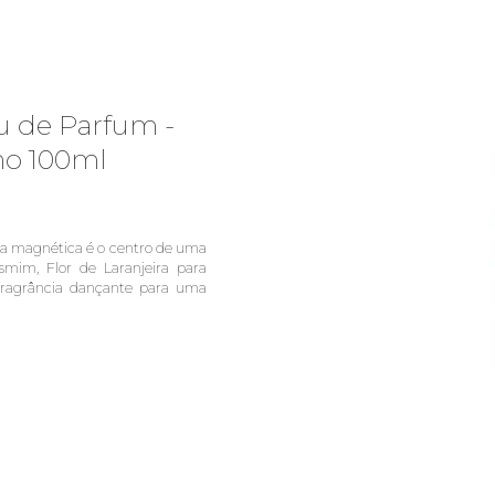
au de Parfum -
no 100ml
sa magnética é o centro de uma
smim, Flor de Laranjeira para
fragrância dançante para uma