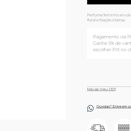
Perfume feminino envolv
floral e fixação intensa.
Pagamento via P
Ganhe 5% de vant
escolher PIX no c
Não sei meu CEP
Dúvidas? Entre em c