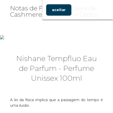
Notas de Fundo: Madeira de
aceitar
Cashmere, Baunilha e Cedro.
Nishane Tempfluo Eau
de Parfum - Perfume
Unissex 100ml
A lei da física implica que a passagem do tempo é
uma ilusão.