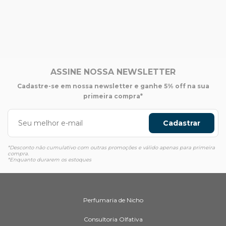
ASSINE NOSSA NEWSLETTER
Cadastre-se em nossa newsletter e ganhe 5% off na sua
primeira compra*
Cadastrar
*Desconto não cumulativo com outras promoções e válido apenas para primeira
compra.
*Enquanto durarem os estoques
Perfumaria de Nicho
Consultoria Olfativa