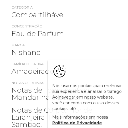
CATEGORIA
Compartilhável
CONCENTRAÇÃO
Eau de Parfum
MARCA
Nishane
FAMÍLIA OLFATIVA
Amadeirado
NOTAS OLFATIVAS
Nós usamos cookies para melhorar
Notas de Topo: Açafrão,
sua experiência e analisar o tráfego.
Mandarina e Bergamota.
Ao navegar em nosso website,
você concorda com o uso desses
Notas de Corpo: Flor de
cookies, ok?
Laranjeira, Pralinê e Jasmim
Mais informações em nossa
Sambac.
Política de Privacidade