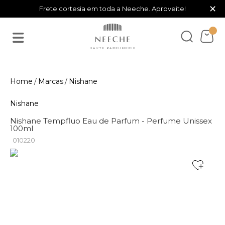
×
Frete cortesia em toda a Neeche. Aproveite!
Marcas
Nishane
Nishane
Nishane Tempfluo Eau de Parfum - Perfume Unissex
100ml
010220