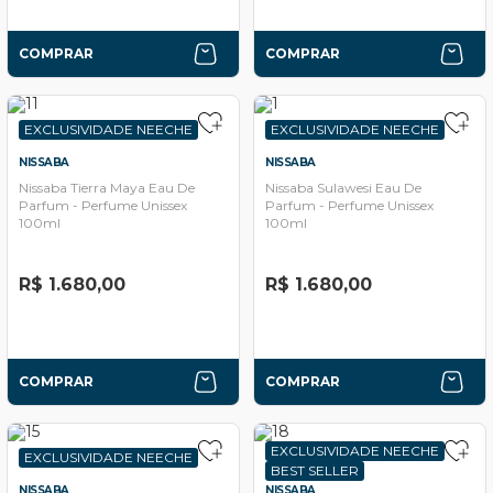
COMPRAR
COMPRAR
EXCLUSIVIDADE NEECHE
EXCLUSIVIDADE NEECHE
NISSABA
NISSABA
Nissaba Tierra Maya Eau De
Nissaba Sulawesi Eau De
Parfum - Perfume Unissex
Parfum - Perfume Unissex
100ml
100ml
R$ 1.680,00
R$ 1.680,00
COMPRAR
COMPRAR
EXCLUSIVIDADE NEECHE
EXCLUSIVIDADE NEECHE
BEST SELLER
NISSABA
NISSABA