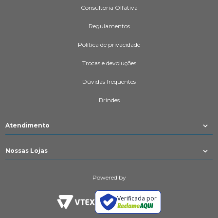
Consultoria Olfativa
Regulamentos
Política de privacidade
Trocas e devoluções
Dúvidas frequentes
Brindes
Atendimento
Nossas Lojas
Powered by
Verificada por