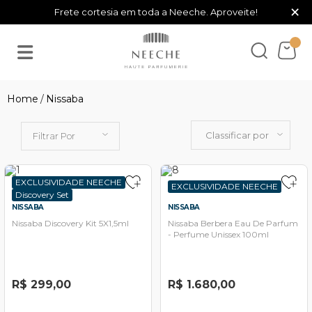
×
Frete cortesia em toda a Neeche. Aproveite!
Nissaba
Classificar por
Filtrar Por
EXCLUSIVIDADE NEECHE
EXCLUSIVIDADE NEECHE
Discovery Set
NISSABA
NISSABA
Nissaba Discovery Kit 5X1,5ml
Nissaba Berbera Eau De Parfum
- Perfume Unissex 100ml
R$ 299,00
R$ 1.680,00