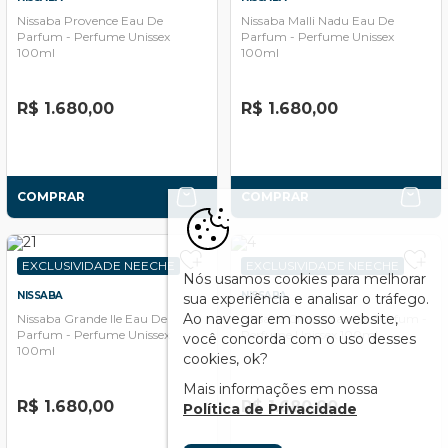
Nissaba Provence Eau De
Nissaba Malli Nadu Eau De
Parfum - Perfume Unissex
Parfum - Perfume Unissex
100ml
100ml
R$ 1.680,00
R$ 1.680,00
COMPRAR
COMPRAR
EXCLUSIVIDADE NEECHE
EXCLUSIVIDADE NEECHE
Nós usamos cookies para melhorar
NISSABA
NISSABA
sua experiência e analisar o tráfego.
Ao navegar em nosso website,
Nissaba Grande Ile Eau De
Nissaba Chaco Eau De Parfum -
Parfum - Perfume Unissex
Perfume Unissex 100ml
você concorda com o uso desses
100ml
cookies, ok?
Mais informações em nossa
R$ 1.680,00
R$ 1.680,00
Política de Privacidade