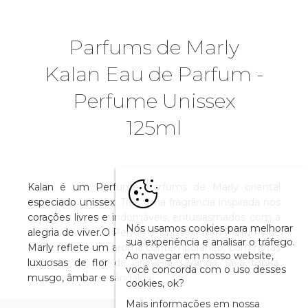
Parfums de Marly
Kalan Eau de Parfum -
Perfume Unissex
125ml
Kalan é um Perfume Parfums de Marly oriental
especiado unissex. Traz uma fragrância inspirada nos
corações livres e indomáveis, entusiasmados com a
Nós usamos cookies para melhorar
alegria de viver.O Perfume UnissexKalan Parfums de
sua experiência e analisar o tráfego.
Marly reflete um aroma contemporâneo, com notas
Ao navegar em nosso website,
luxuosas de flor de laranjeira, lavanda, fava tonka,
você concorda com o uso desses
musgo, âmbar e sândalo.
cookies, ok?
Mais informações em nossa