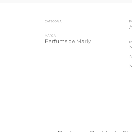
CATEGORIA
F
MARCA
Parfums de Marly
N
N
N
N