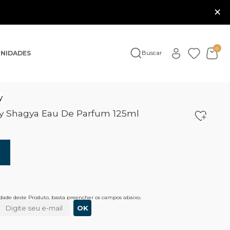
×
0
NIDADES
Buscar
y
y Shagya Eau De Parfum 125ml
lidade deste Produto, basta preencher os campos abaixo.