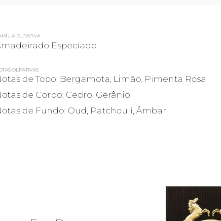
AMÍLIA OLFATIVA
Amadeirado Especiado
OTAS OLFATIVAS
otas de Topo: Bergamota, Limão, Pimenta Rosa
otas de Corpo: Cedro, Gerânio
otas de Fundo: Oud, Patchouli, Âmbar