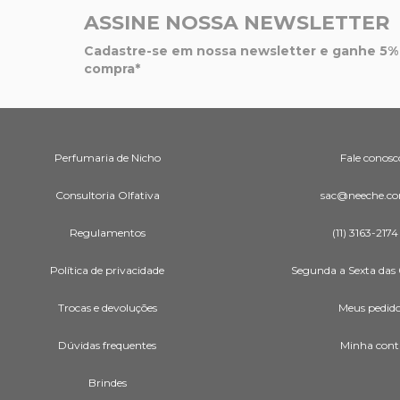
ASSINE NOSSA NEWSLETTER
Cadastre-se em nossa newsletter e ganhe 5% 
compra*
Perfumaria de Nicho
Fale conosc
Consultoria Olfativa
sac@neeche.co
Regulamentos
(11) 3163-2174
Política de privacidade
Segunda a Sexta das 
Trocas e devoluções
Meus pedid
Dúvidas frequentes
Minha cont
Brindes