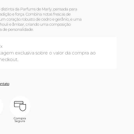
distinta da Parfums de Marly, pensada para
dição e força. Combina notas frescas de
um coração robusto de cedro e gerânio, e uma
chouli e âmbar, criando uma composição
a de personalidade.
ix
agem exclusiva sobre o valor da compra ao
heckout.
ontato
Compra
Segura