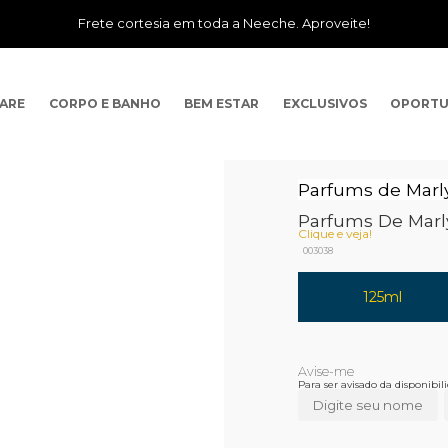
Frete cortesia em toda a Neeche. Aproveite!
CARE
CORPO E BANHO
BEM ESTAR
EXCLUSIVOS
OPORTU
Parfums de Marl
Parfums De Marl
Clique e veja!
003038
125ml
Para ser avisado da disponibi