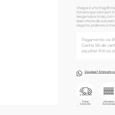
Shagya é uma fragrância 
homens que valorizam tra
bergamota e limão, com 
base intensa de oud, pat
elegante, poderosa e chei
Pagamento via P
Ganhe 5% de vant
escolher PIX no c
Dúvidas? Entre em c
Frete
Amostra
Gratuito
Exclusivas
´