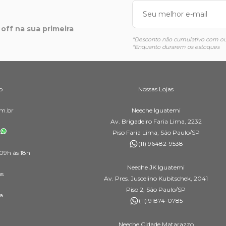
off na sua primeira
*Desconto não cumulativo com out
*Enquanto durarem os estoques
o
Nossas Lojas
m.br
Neeche Iguatemi
Av. Brigadeiro Faria Lima, 2232
Piso Faria Lima, São Paulo/SP
(11) 96482-9538
09h às 18h
Neeche JK Iguatemi
os
Av. Pres. Juscelino Kubitschek, 2041
Piso 2, São Paulo/SP
a
(11) 91874-0785
Neeche Cidade Matarazzo