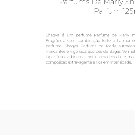
Parfums De Marly Sh
Parfum 12
Shagya é um perfume Parfums de Marly masc
Fragrância com combinação forte e harmonio
perfume Shagya Parfums de Marly surpree
marcantes e vigorosos acordes de Bagas Verme
lugar à suavidade das notas amadeiradas e mac
composição extravagante e rica em intensidade.