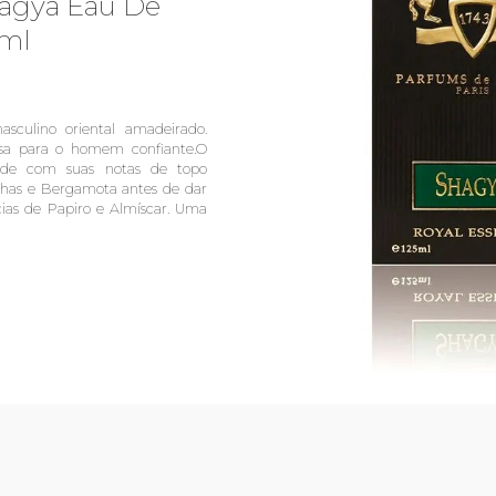
agya Eau De
5ml
ulino oriental amadeirado.
sa para o homem confiante.O
nde com suas notas de topo
lhas e Bergamota antes de dar
ias de Papiro e Almíscar. Uma