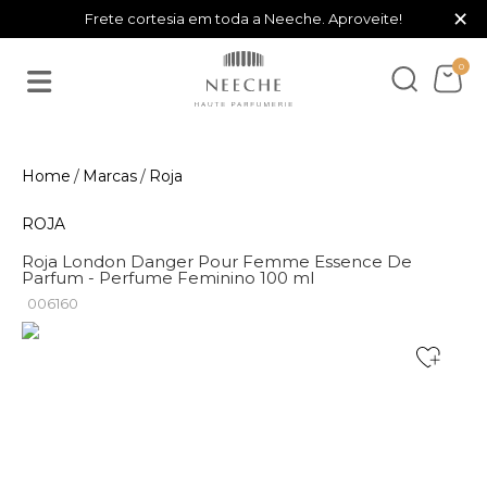
×
Frete cortesia em toda a Neeche. Aproveite!
0
Marcas
Roja
ROJA
Roja London Danger Pour Femme Essence De
Parfum - Perfume Feminino 100 ml
006160