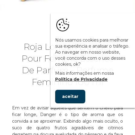
Nós usamos cookies para melhorar
Roja London Danger
sua experiência e analisar o tráfego.
Ao navegar em nosso website,
Pour Femme Essence
você concorda com o uso desses
cookies, ok?
De Parfum - Perfume
Mais informações em nossa
Política de Privacidade
Feminino 100 ml
aceitar
Em vez de avisar aqueles que sentem o cheiro para
ficar longe, Danger é o tipo de aroma que os
convida a se aproximar. Exibindo algo mais oculto, o
suco de quatro frutos agradáveis de citrinos
derretem na doçura aveludada do pêssego e da fava