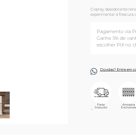
O spray desodorante ren
experimentar a frescura 
Pagamento via P
Ganhe 5% de vant
escolher PIX no c
Dúvidas? Entre em c
Frete
Amostra
Gratuito
Exclusivas
´