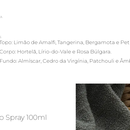
VA
S
Topo: Limão de Amalfi, Tangerina, Bergamota e Peti
Corpo: Hortelã, Lírio-do-Vale e Rosa Búlgara.
Fundo: Almíscar, Cedro da Virgínia, Patchouli e Âm
eo Spray 100ml