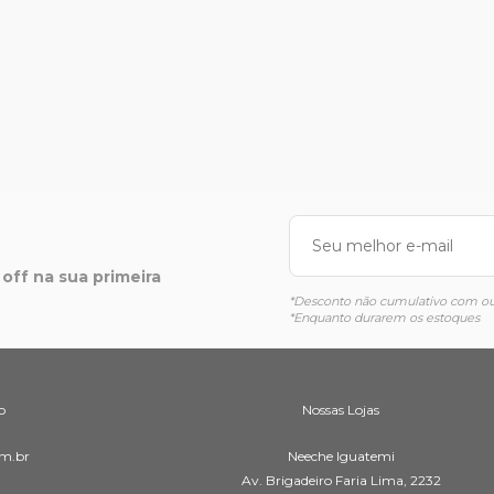
off na sua primeira
*Desconto não cumulativo com out
*Enquanto durarem os estoques
o
Nossas Lojas
m.br
Neeche Iguatemi
Av. Brigadeiro Faria Lima, 2232