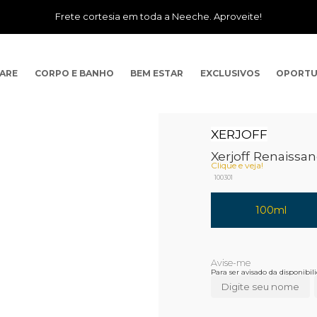
Frete cortesia em toda a Neeche. Aproveite!
CARE
CORPO E BANHO
BEM ESTAR
EXCLUSIVOS
OPORTU
XERJOFF
Xerjoff Renaissa
Clique e veja!
100301
100ml
Para ser avisado da disponibi