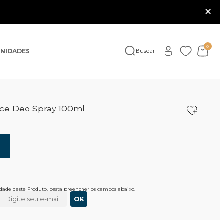
×
0
NIDADES
Buscar
nce Deo Spray 100ml
lidade deste Produto, basta preencher os campos abaixo.