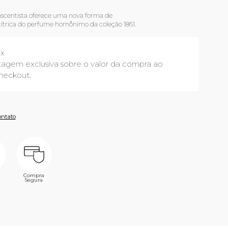
ascentista oferece uma nova forma de
cítrica do perfume homônimo da coleção 1861.
ix
agem exclusiva sobre o valor da compra ao
heckout.
ontato
Compra
Segura