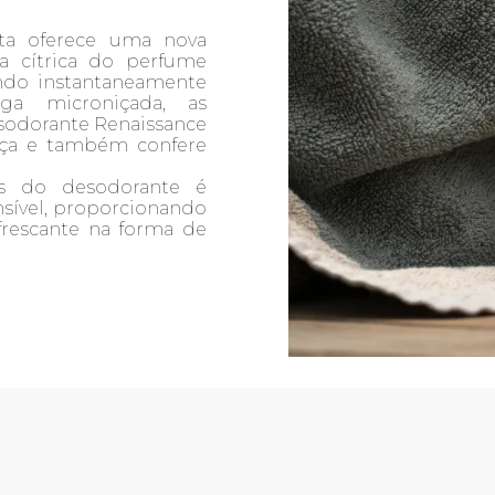
sta oferece uma nova
a cítrica do perfume
ndo instantaneamente
ga microniçada, as
sodorante Renaissance
ça e também confere
s do desodorante é
nsível, proporcionando
frescante na forma de