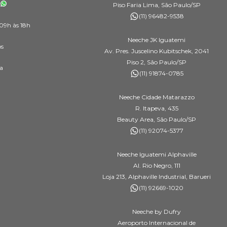
Piso Faria Lima, São Paulo/SP
(11) 96482-9538
09h às 18h
Neeche JK Iguatemi
os
Av. Pres. Juscelino Kubitschek, 2041
Piso 2, São Paulo/SP
a
(11) 91874-0785
Neeche Cidade Matarazzo
R. Itapeva, 435
Beauty Area, São Paulo/SP
(11) 92074-5377
Neeche Iguatemi Alphaville
Al. Rio Negro, 111
Loja 213, Alphaville Industrial, Barueri
(11) 92669-1020
Neeche by Dufry
Aeroporto Internacional de