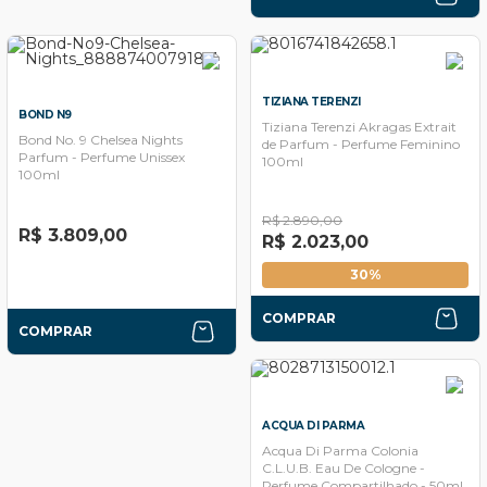
TIZIANA TERENZI
BOND N9
Tiziana Terenzi Akragas Extrait
Bond No. 9 Chelsea Nights
de Parfum - Perfume Feminino
Parfum - Perfume Unissex
100ml
100ml
R$ 2.890,00
R$ 3.809,00
R$ 2.023,00
30%
COMPRAR
COMPRAR
ACQUA DI PARMA
Acqua Di Parma Colonia
C.L.U.B. Eau De Cologne -
Perfume Compartilhado - 50ml