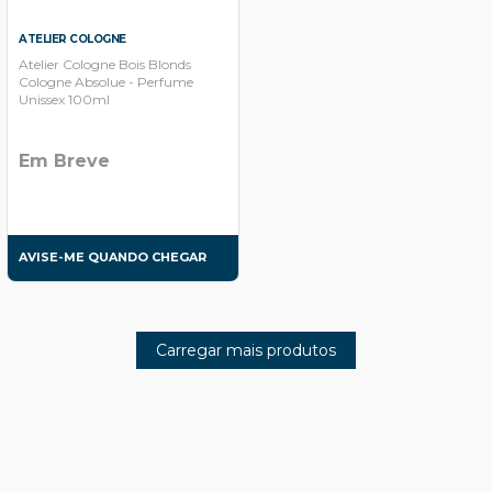
ATELIER COLOGNE
Atelier Cologne Bois Blonds
Cologne Absolue - Perfume
Unissex 100ml
Em Breve
AVISE-ME QUANDO CHEGAR
Carregar mais produtos