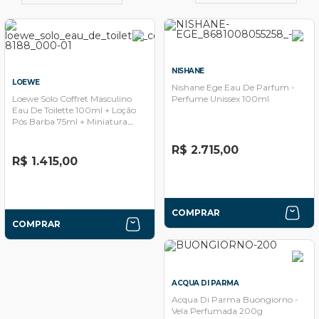
NISHANE
LOEWE
Nishane Ege Eau De Parfum -
Loewe Solo Coffret Masculino
Perfume Unissex 100ml
Eau De Toilette 100ml + Loção
Pós Barba 75ml + Miniatura
10ml
R$ 2.715,00
R$ 1.415,00
COMPRAR
COMPRAR
ACQUA DI PARMA
Acqua Di Parma Buongiorno -
Vela Perfumada 200g