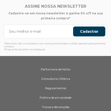
ASSINE NOSSA NEWSLETTER
Cadastre-se em nossa newsletter e ganhe 5% off na sua
primeira compra*
Cadastrar
*Desconto não cumulativo com outras promoções e válido apenas para primeira
compra.
*Enquanto durarem os estoques
Perfumaria de Nicho
Consultoria Olfativa
Regulamentos
Política de privacidade
Trocas e devoluções