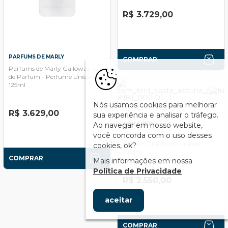
R$ 3.729,00
PARFUMS DE MARLY
COMPRAR
Parfums de Marly Galloway Eau
de Parfum - Perfume Unissex
125ml
Nós usamos cookies para melhorar
R$ 3.629,00
sua experiência e analisar o tráfego.
TOM FORD
Ao navegar em nosso website,
você concorda com o uso desses
Tom Ford Costa Azzurra
Parfum - Perfume Unissex
cookies, ok?
100ml
COMPRAR
Mais informações em nossa
Política de Privacidade
R$ 2.550,00
aceitar
COMPRAR