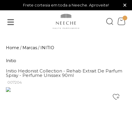
×
Frete cortesia em toda a Neeche. Aproveite!
Marcas
INITIO
Initio
Initio Hedonist Collection - Rehab Extrait De Parfum
Spray - Perfume Unissex 90ml
007204