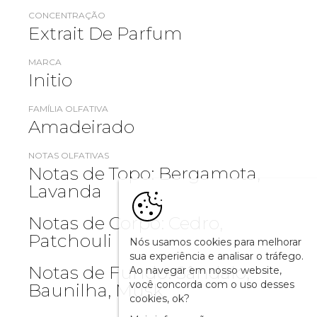
CONCENTRAÇÃO
Extrait De Parfum
MARCA
Initio
FAMÍLIA OLFATIVA
Amadeirado
NOTAS OLFATIVAS
Notas de Topo: Bergamota,
Lavanda
Notas de Corpo: Cedro,
Patchouli
Nós usamos cookies para melhorar
sua experiência e analisar o tráfego.
Notas de Fundo: Sândalo,
Ao navegar em nosso website,
você concorda com o uso desses
Baunilha, Musk
cookies, ok?