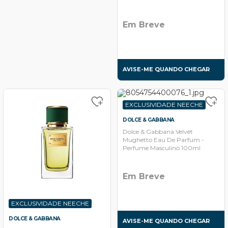
Em Breve
AVISE-ME QUANDO CHEGAR
EXCLUSIVIDADE NEECHE
DOLCE & GABBANA
Dolce & Gabbana Velvet
Mughetto Eau De Parfum -
Perfume Masculino 100ml
Em Breve
EXCLUSIVIDADE NEECHE
DOLCE & GABBANA
AVISE-ME QUANDO CHEGAR