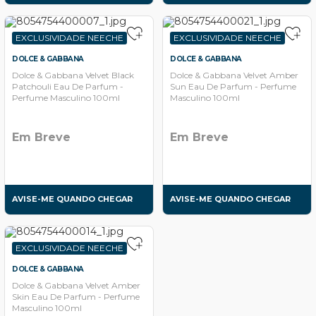
EXCLUSIVIDADE NEECHE
EXCLUSIVIDADE NEECHE
DOLCE & GABBANA
DOLCE & GABBANA
Dolce & Gabbana Velvet Black
Dolce & Gabbana Velvet Amber
Patchouli Eau De Parfum -
Sun Eau De Parfum - Perfume
Perfume Masculino 100ml
Masculino 100ml
Em Breve
Em Breve
AVISE-ME QUANDO CHEGAR
AVISE-ME QUANDO CHEGAR
EXCLUSIVIDADE NEECHE
DOLCE & GABBANA
Dolce & Gabbana Velvet Amber
Skin Eau De Parfum - Perfume
Masculino 100ml