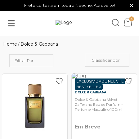
×
Frete cortesia em toda a Neeche. Aproveite!
0
Dolce & Gabbana
Classificar por
Filtrar Por
EXCLUSIVIDADE NEECHE
BEST SELLER
DOLCE & GABBANA
Dolce & Gabbana Velvet
Zafferano Eau de Parfum -
Perfume Masculino 100ml
Em Breve